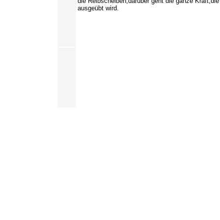
die Reibscheiben,darüber geht die ganze Kraft,die
ausgeübt wird.