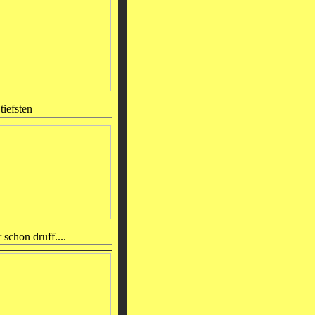
tiefsten
 schon druff....