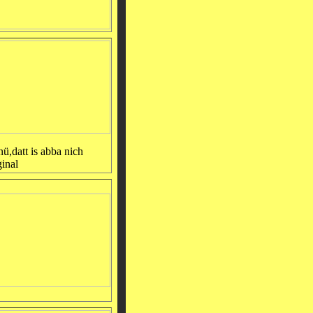
ü,datt is abba nich
ginal