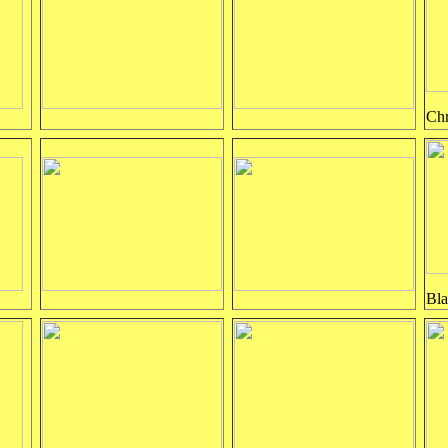
Chr
Bla