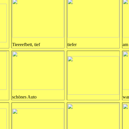
Tieeeefbett, tief
tiefer
am 
schönes Auto
war