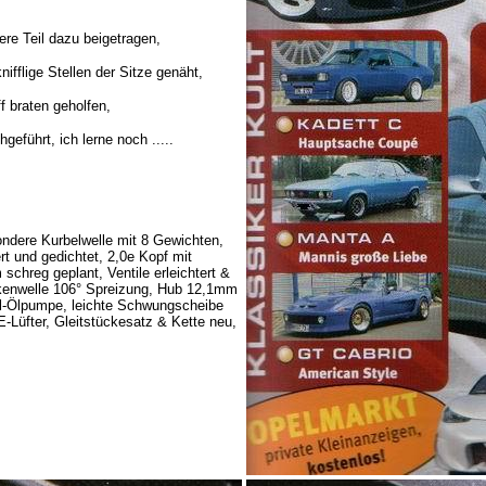
re Teil dazu beigetragen,
fflige Stellen der Sitze genäht,
 braten geholfen,
eführt, ich lerne noch .....
ndere Kurbelwelle mit 8 Gewichten,
t und gedichtet, 2,0e Kopf mit
chreg geplant, Ventile erleichtert &
kenwelle 106° Spreizung, Hub 12,1mm
el-Ölpumpe, leichte Schwungscheibe
-Lüfter, Gleitstückesatz & Kette neu,