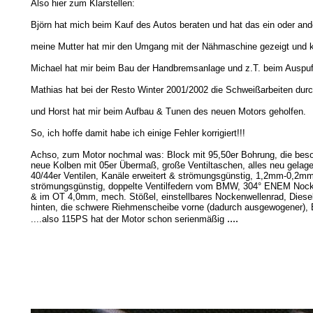
Also hier zum Klarstellen:
Björn hat mich beim Kauf des Autos beraten und hat das ein oder ande
meine Mutter hat mir den Umgang mit der Nähmaschine gezeigt und kni
Michael hat mir beim Bau der Handbremsanlage und z.T. beim Auspuff
Mathias hat bei der Resto Winter 2001/2002 die Schweißarbeiten durchg
und Horst hat mir beim Aufbau & Tunen des neuen Motors geholfen.
So, ich hoffe damit habe ich einige Fehler korrigiert!!!
Achso, zum Motor nochmal was: Block mit 95,50er Bohrung, die beso
neue Kolben mit 05er Übermaß, große Ventiltaschen, alles neu gelager
40/44er Ventilen, Kanäle erweitert & strömungsgünstig, 1,2mm-0,2mm s
strömungsgünstig, doppelte Ventilfedern vom BMW, 304° ENEM Noc
& im OT 4,0mm, mech. Stößel, einstellbares Nockenwellenrad, Dies
hinten, die schwere Riehmenscheibe vorne (dadurch ausgewogener), E
....
....also 115PS hat der Motor schon serienmäßig