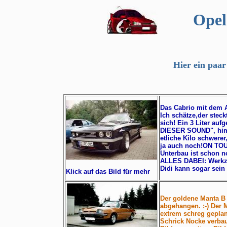
Opel
Hier ein paa
Das Cabrio mit dem A
Ich schätze,der steck
sich! Ein 3 Liter auf
DIESER SOUND", himm
etliche Kilo schwere
ja auch noch!
ON TOUR
Unterbau ist schon 
ALLES DABEI: Werkze
Didi kann sogar sein 
Klick auf das Bild für mehr
Der goldene Manta B 
abgehangen. :-) Der M
extrem schreg geplan
Schrick Nocke verbaut