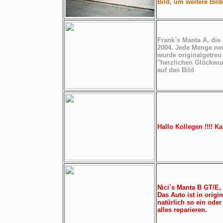
Bild, um weitere Bil
Frank`s Manta A, die
2004. Jede Menge neue
wurde originalgetreu
"herzlichen Glückwu
auf das Bild
Hallo Kollegen !!!! K
Nici´s Manta B GT/E, 
Das Auto ist in origin
natürlich so ein ode
alles reparieren.