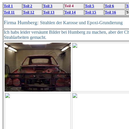
Teil 1
Teil 2
Teil 3
Teil 4
Teil 5
Teil 6
T
Teil 11
Teil 12
Teil 13
Teil 14
Teil 15
Teil 16
T
Firma Humberg:
Strahlen der Karosse und Epoxi-Grundierung
Ich habs leider versäumt Bilder bei Humberg zu machen, aber der Ch
Strahlarbeiten gemacht.