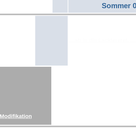
Sommer 
....ab in die Lackiererei, ..
Kühler-
n der
Wieder Einer weniger....Leider
Modifikation