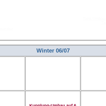
Tank Umbau a
Ta
paratur
Wattgestänge Einbau 08
Winter 06/07
komplett
ckkehr
Auspuff in: Feuer&Flamme
U
Achse
Kupplung-Umbau auf 6