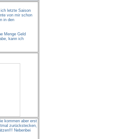
ich letzte Saison
ante von mir schon
n in den
ine Menge Geld
abe, kann ich
Die kommen aber erst
stmal zurückstecken,
tzen!!! Nebenbei