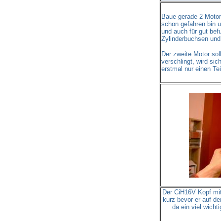
Baue gerade 2 Motore
schon gefahren bin u
und auch für gut bef
Zylinderbuchsen und
Der zweite Motor sol
verschlingt, wird si
erstmal nur einen Tei
Der CiH16V Kopf mit
kurz bevor er auf d
da ein viel wicht