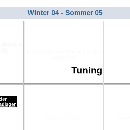
Winter 04 - Sommer 05
 Manta`s
zerlegen d
rift
Erscheinen des Manta`s in der
Diff
Zeitschrift
Tuning
der
adlager
Der GTE - Tank
Ausp