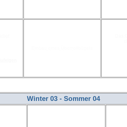
ädigt
Das C
d
lu-Felgen im
Einbau eines Überrollbügels
lufelgen
Winter 03 - Sommer 04